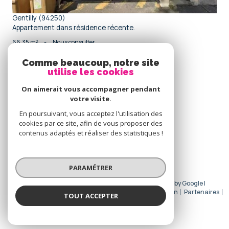
Gentilly (94250)
Appartement dans résidence récente.
66,35 m²
-
Nous consulter
Comme beaucoup, notre site
utilise les cookies
Se
connecter
On aimerait vous accompagner pendant
votre visite.
espace propriétaire
En poursuivant, vous acceptez l'utilisation des
cookies par ce site, afin de vous proposer des
Nous
contenus adaptés et réaliser des statistiques !
adhérons
PARAMÉTRER
© 2026 | Tous droits réservés | Traduction powered by Google |
Nos honoraires
Plan du site
Mentions légales
Admin
Partenaires
TOUT ACCEPTER
Politique RGPD
Cookies