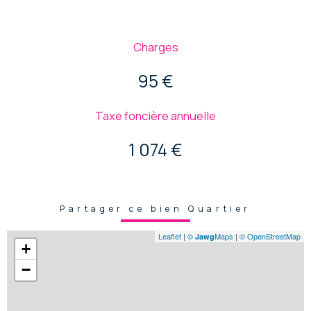
Charges
95 €
Taxe foncière annuelle
1 074 €
Partager ce bien Quartier
Leaflet
|
©
Maps
|
© OpenStreetMap
Jawg
+
−