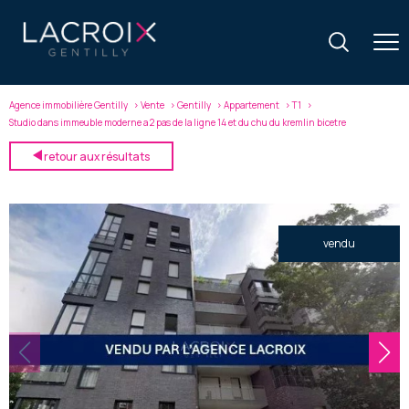
Agence immobilière Gentilly
Vente
Gentilly
Appartement
T1
Studio dans immeuble moderne a 2 pas de la ligne 14 et du chu du kremlin bicetre
retour aux résultats
vendu