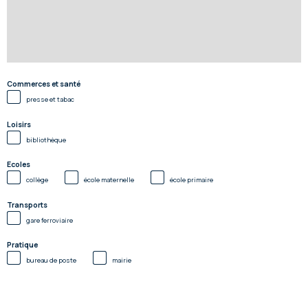
Commerces et santé
presse et tabac
Loisirs
bibliothèque
Ecoles
collège
école maternelle
école primaire
Transports
gare ferroviaire
Pratique
bureau de poste
mairie