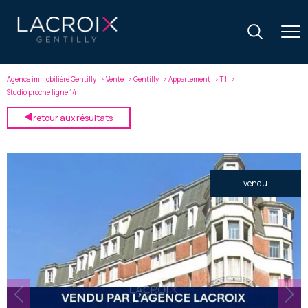
Agence immobilière Gentilly
Vente
Gentilly
Appartement
T1
Studio proche ligne 14
retour aux résultats
vendu