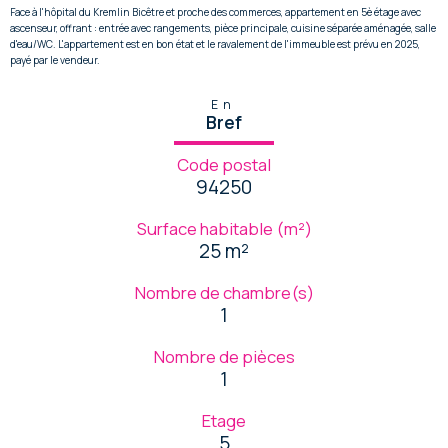
Face à l'hôpital du Kremlin Bicêtre et proche des commerces, appartement en 5è étage avec
ascenseur, offrant : entrée avec rangements, pièce principale, cuisine séparée aménagée, salle
d'eau/WC. L'appartement est en bon état et le ravalement de l'immeuble est prévu en 2025,
payé par le vendeur.
En
Bref
Code postal
94250
Surface habitable (m²)
25 m²
Nombre de chambre(s)
1
Nombre de pièces
1
Etage
5