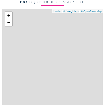
Partager ce bien Quartier
Leaflet
|
©
Maps
|
© OpenStreetMap
Jawg
+
−