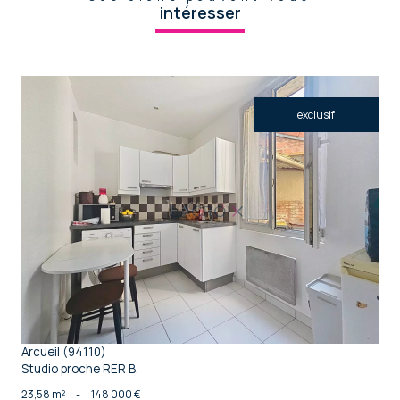
intéresser
exclusif
voir le bien
Arcueil (94110)
Studio proche RER B.
23,58 m²
-
148 000 €