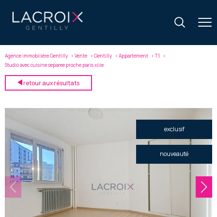
Agence immobilière Gentilly
Vente
Gentilly
Appartement
T1
Studio avec cuisine separee proche paris xiiie
retour aux résultats
exclusif
nouveauté