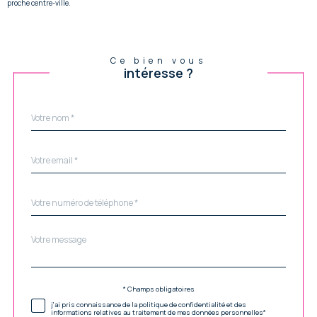
proche centre-ville.
Ce bien vous
intéresse ?
Nom
Fieldset
*
par
défaut
email
*
Téléphone
*
Message
Fieldset
*
par
défaut
Validation
* Champs obligatoires
j'ai pris connaissance de la politique de confidentialité et des
informations relatives au traitement de mes données personnelles*