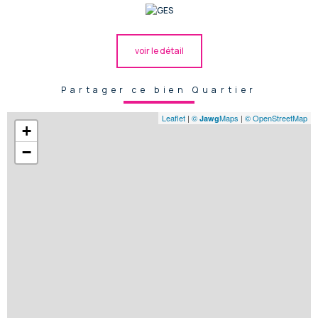
voir le détail
Partager ce bien Quartier
Leaflet
|
©
Maps
|
© OpenStreetMap
Jawg
+
−