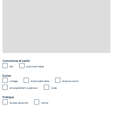
Commerces et santé
bar
presse et tabac
Ecoles
collège
école maternelle
école primaire
enseignement supérieur
lycée
Pratique
bureau de poste
mairie