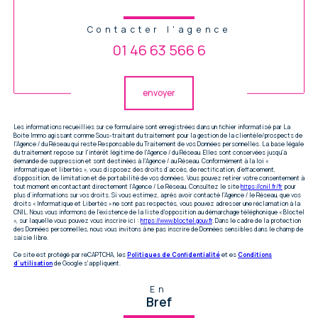
Contacter l'agence
01 46 63 566 6
Validation
envoyer
Les informations recueillies sur ce formulaire sont enregistrées dans un fichier informatisé par La
Boite Immo agissant comme Sous-traitant du traitement pour la gestion de la clientèle/prospects de
l'Agence / du Réseau qui reste Responsable du Traitement de vos Données personnelles. La base légale
du traitement repose sur l'intérêt légitime de l'Agence / du Réseau. Elles sont conservées jusqu'à
demande de suppression et sont destinées à l'Agence / au Réseau. Conformément à la loi «
informatique et libertés », vous disposez des droits d’accès, de rectification, d’effacement,
d’opposition, de limitation et de portabilité de vos données. Vous pouvez retirer votre consentement à
tout moment en contactant directement l’Agence / Le Réseau. Consultez le site
https://cnil.fr/fr
pour
plus d’informations sur vos droits. Si vous estimez, après avoir contacté l'Agence / le Réseau, que vos
droits « Informatique et Libertés » ne sont pas respectés, vous pouvez adresser une réclamation à la
CNIL. Nous vous informons de l’existence de la liste d'opposition au démarchage téléphonique « Bloctel
», sur laquelle vous pouvez vous inscrire ici :
https://www.bloctel.gouv.fr
. Dans le cadre de la protection
des Données personnelles, nous vous invitons à ne pas inscrire de Données sensibles dans le champ de
saisie libre.
Ce site est protégé par reCAPTCHA, les
Politiques de Confidentialité
et es
Conditions
d'utilisation
de Google s'appliquent.
En
Bref