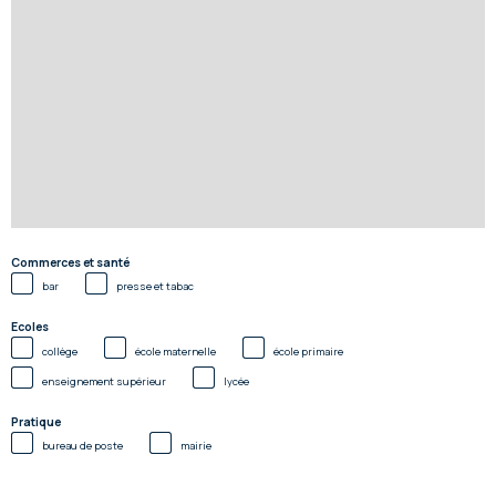
Commerces et santé
bar
presse et tabac
Ecoles
collège
école maternelle
école primaire
enseignement supérieur
lycée
Pratique
bureau de poste
mairie