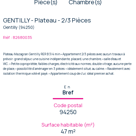
Pièce(s)
Chambre(s)
GENTILLY - Plateau - 2/3 Pièces
Gentilly (94250)
Réf : 82680035
Plateau Mazagran Gentilly RER B 3/4 min~Appartement 2/3 pièces avec aucun travaux à
prévoir: grand séjour, une cuisine indépendante, placard, une chambre,~salle d'eau et
WC.~Petite copropriétée, faibles charges, électricité aux normes, double vitrage, aucune perte
de place,~possibilité d'aménager en 3 pièces ~idéalement situé, au calme.~Ravalement avec
isolation thermique voté et payé.~Appartement coup de c'ur, idéal premier achat.
En
Bref
Code postal
94250
Surface habitable (m²)
47 m²