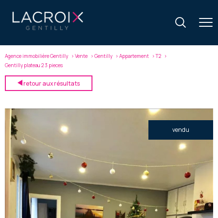
Agence immobilière Gentilly
Vente
Gentilly
Appartement
T2
Gentilly plateau 2 3 pieces
retour aux résultats
vendu