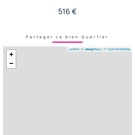
516 €
Partager ce bien Quartier
Leaflet
|
©
Maps
|
© OpenStreetMap
Jawg
+
−