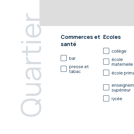
Quartier
Commerces et
Ecoles
santé
collège
bar
école
maternelle
presse et
tabac
école prima
enseignem
supérieur
lycée