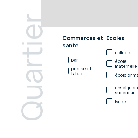
Quartier
Commerces et
Ecoles
santé
collège
bar
école
maternelle
presse et
tabac
école prima
enseignem
supérieur
lycée