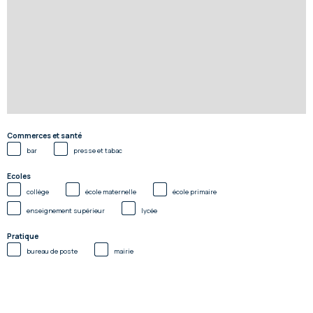
Commerces et santé
bar
presse et tabac
Ecoles
collège
école maternelle
école primaire
enseignement supérieur
lycée
Pratique
bureau de poste
mairie