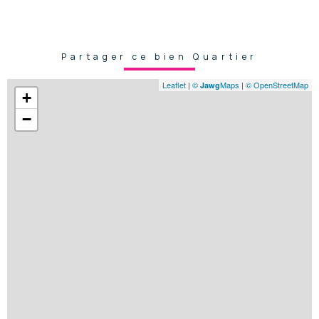
Partager ce bien Quartier
Leaflet
|
©
Maps
|
© OpenStreetMap
Jawg
+
−