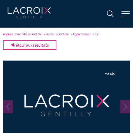
Agence immobilière Gentilly
Vente
Gentilly
Appartement
T2
retour aux résultats
vendu