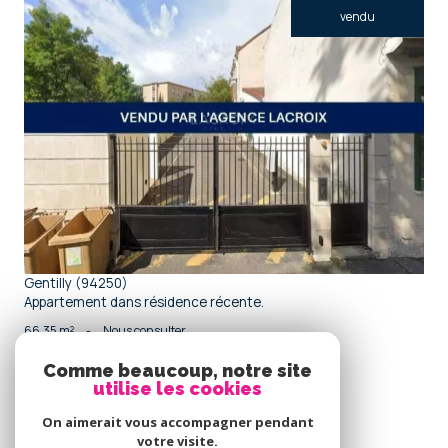
vendu
voir le bien
Gentilly (94250)
Appartement dans résidence récente.
66,35 m²
-
Nous consulter
Comme beaucoup, notre site
utilise les cookies
Se
connecter
On aimerait vous accompagner pendant
votre visite.