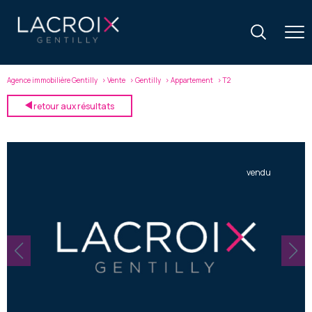
Agence immobilière Gentilly
Vente
Gentilly
Appartement
T2
retour aux résultats
vendu