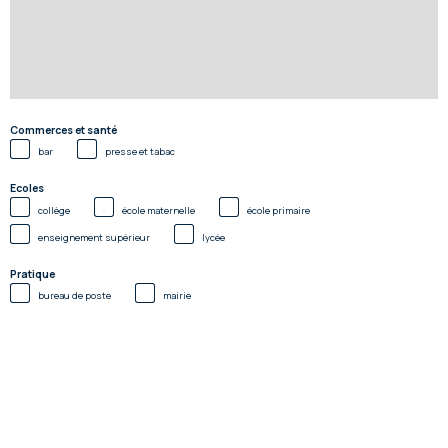
Commerces et santé
bar
presse et tabac
Ecoles
collège
école maternelle
école primaire
enseignement supérieur
lycée
Pratique
bureau de poste
mairie