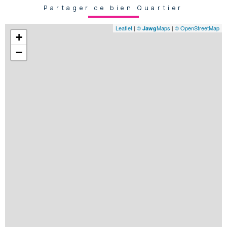
Partager ce bien Quartier
Leaflet
|
©
Maps
|
© OpenStreetMap
Jawg
+
−