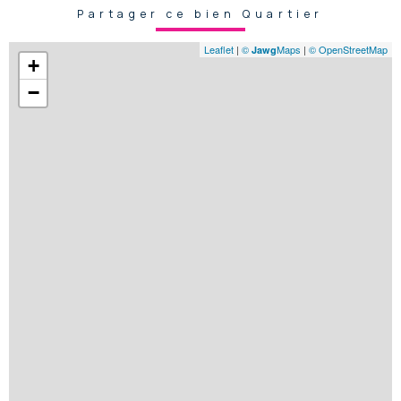
Partager ce bien Quartier
Leaflet
|
©
Maps
|
© OpenStreetMap
Jawg
+
−