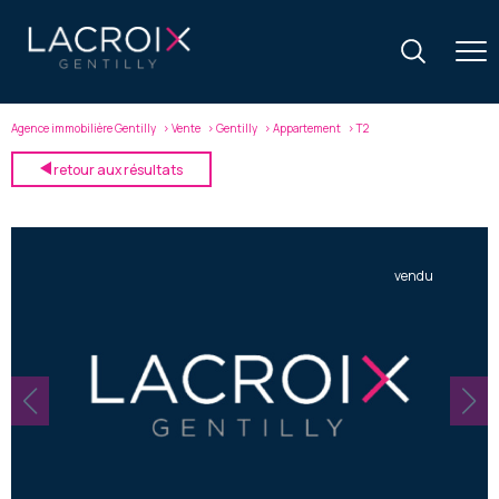
Agence immobilière Gentilly
Vente
Gentilly
Appartement
T2
retour aux résultats
vendu