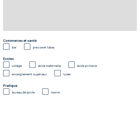
Commerces et santé
bar
presse et tabac
Ecoles
collège
école maternelle
école primaire
enseignement supérieur
lycée
Pratique
bureau de poste
mairie