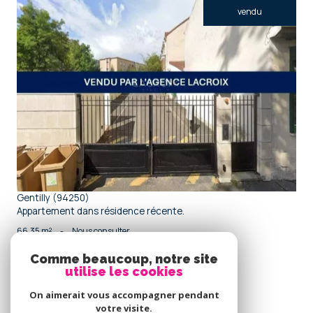
vendu
voir le bien
Gentilly (94250)
Appartement dans résidence récente.
66,35 m²
-
Nous consulter
Comme beaucoup, notre site
utilise les cookies
Se
connecter
On aimerait vous accompagner pendant
votre visite.