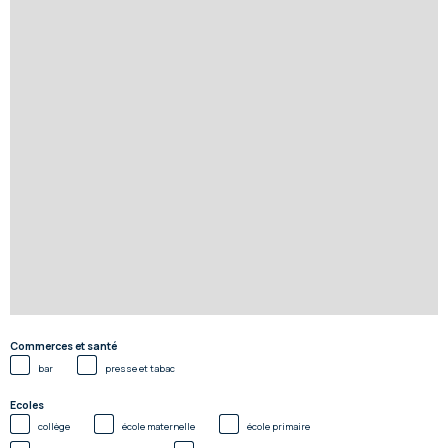
Commerces et santé
bar
presse et tabac
Ecoles
collège
école maternelle
école primaire