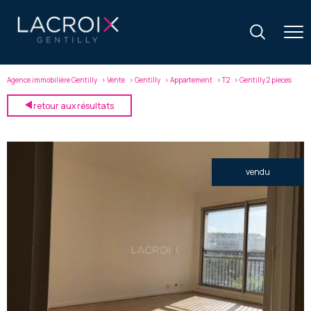
Agence immobilière Gentilly
Vente
Gentilly
Appartement
T2
Gentilly 2 pieces
retour aux résultats
vendu