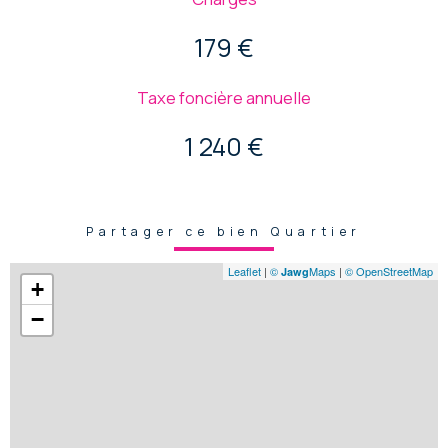
179 €
Taxe foncière annuelle
1 240 €
Partager ce bien Quartier
Leaflet
|
©
Maps
|
© OpenStreetMap
Jawg
+
−