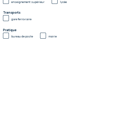
enseignement supérieur
lycée
Transports
gare ferroviaire
Pratique
bureau de poste
mairie