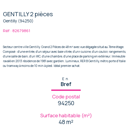
GENTILLY 2 pièces
Gentilly (94250)
Réf : 82679861
Secteur centre ville Gentilly. Grand 2 Pièces de 48 m² avec vue dégagée situé au 7ème étage.
Composé : d'une entrée, d'un séjour avec baie vitrée, d'unr cuisine, d'un couloir, rangements,
d'une salle de bain, d'un WC, d'une chambre, d'une place de parking en extérieur. Immeuble
ravalé en 2013 résidence de 1981 avec gardien. Lumineux, RER B Gentilly, métro porte d'Italie
ou tramway à moins de 10 min à pied. Idéal premier achat.
En
Bref
Code postal
94250
Surface habitable (m²)
48 m²