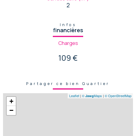
2
Infos
financières
Charges
109 €
Partager ce bien Quartier
Leaflet
|
©
Maps
|
© OpenStreetMap
Jawg
+
−