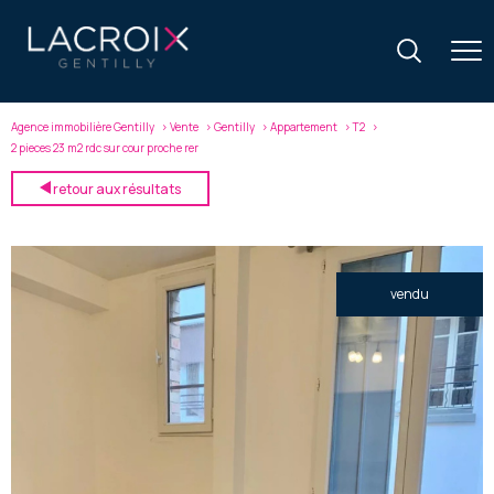
Agence immobilière Gentilly
Vente
Gentilly
Appartement
T2
2 pieces 23 m2 rdc sur cour proche rer
retour aux résultats
vendu