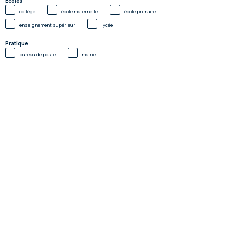
Ecoles
collège
école maternelle
école primaire
enseignement supérieur
lycée
Pratique
bureau de poste
mairie