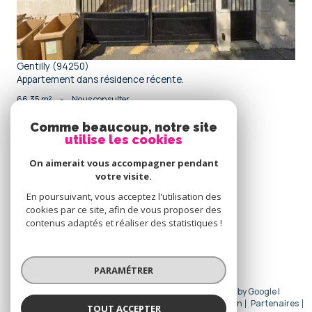
Gentilly (94250)
Appartement dans résidence récente.
66,35 m²
-
Nous consulter
Comme beaucoup, notre site
utilise les cookies
Se
connecter
On aimerait vous accompagner pendant
votre visite.
espace propriétaire
En poursuivant, vous acceptez l'utilisation des
cookies par ce site, afin de vous proposer des
Nous
contenus adaptés et réaliser des statistiques !
adhérons
PARAMÉTRER
© 2026 | Tous droits réservés | Traduction powered by Google |
Nos honoraires
Plan du site
Mentions légales
Admin
Partenaires
TOUT ACCEPTER