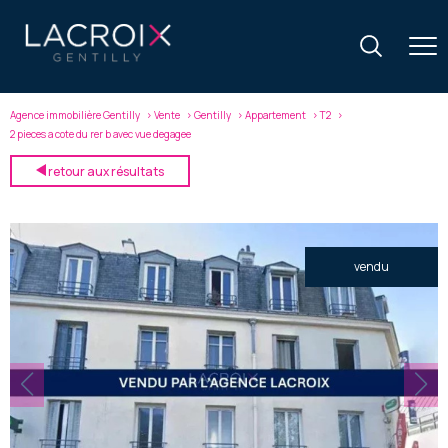
Agence immobilière Gentilly
Vente
Gentilly
Appartement
T2
2 pieces a cote du rer b avec vue degagee
retour aux résultats
vendu