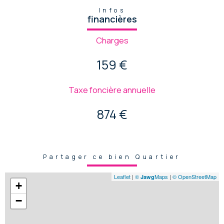
Infos
financières
Charges
159 €
Taxe foncière annuelle
874 €
Partager ce bien Quartier
Leaflet
|
©
Maps
|
© OpenStreetMap
Jawg
+
−