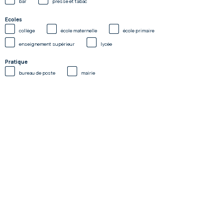
bar
presse et tabac
Ecoles
collège
école maternelle
école primaire
enseignement supérieur
lycée
Pratique
bureau de poste
mairie