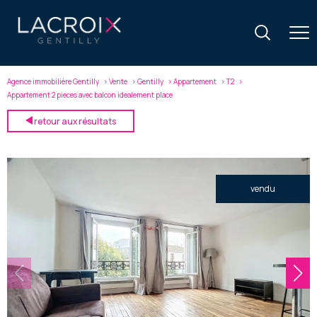
Agence immobilière Gentilly
Vente
Gentilly
Appartement
T2
Appartement 2 pieces avec balcon idealement place
retour aux résultats
vendu