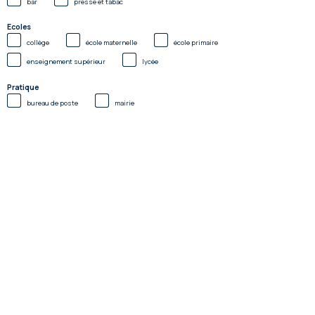
bar
presse et tabac
Ecoles
collège
école maternelle
école primaire
enseignement supérieur
lycée
Pratique
bureau de poste
mairie