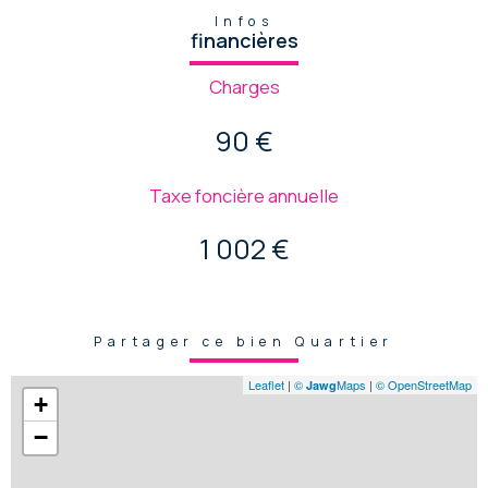
Infos
financières
Charges
90 €
Taxe foncière annuelle
1 002 €
Partager ce bien Quartier
Leaflet
|
©
Maps
|
© OpenStreetMap
Jawg
+
−