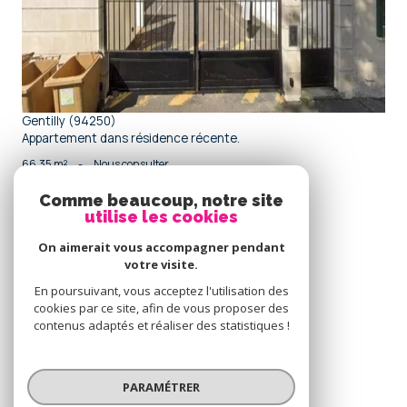
Gentilly (94250)
Appartement dans résidence récente.
66,35 m²
-
Nous consulter
Comme beaucoup, notre site
utilise les cookies
Se
connecter
On aimerait vous accompagner pendant
votre visite.
espace propriétaire
En poursuivant, vous acceptez l'utilisation des
cookies par ce site, afin de vous proposer des
Nous
contenus adaptés et réaliser des statistiques !
adhérons
PARAMÉTRER