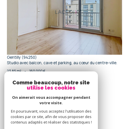
voir le bien
Gentilly (94250)
Studio avec balcon, cave et parking, au cœur du centre-ville.
23,85 m²
-
160 000 €
Comme beaucoup, notre site
utilise les cookies
Se
connecter
On aimerait vous accompagner pendant
votre visite.
espace propriétaire
En poursuivant, vous acceptez l'utilisation des
cookies par ce site, afin de vous proposer des
Nous
contenus adaptés et réaliser des statistiques !
adhérons