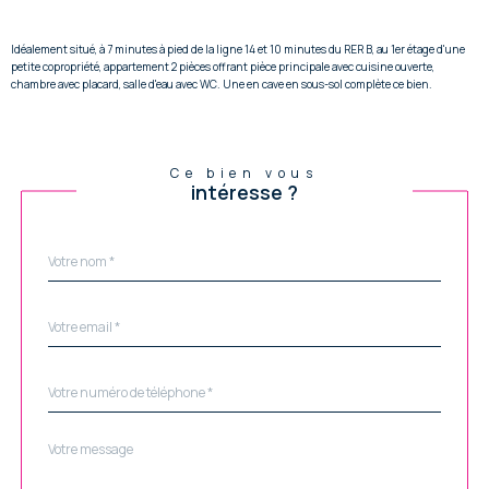
Idéalement situé, à 7 minutes à pied de la ligne 14 et 10 minutes du RER B, au 1er étage d'une
petite copropriété, appartement 2 pièces offrant pièce principale avec cuisine ouverte,
chambre avec placard, salle d'eau avec WC. Une en cave en sous-sol complète ce bien.
Ce bien vous
intéresse ?
Nom
Fieldset
*
par
défaut
email
*
Téléphone
*
Message
Fieldset
*
par
défaut