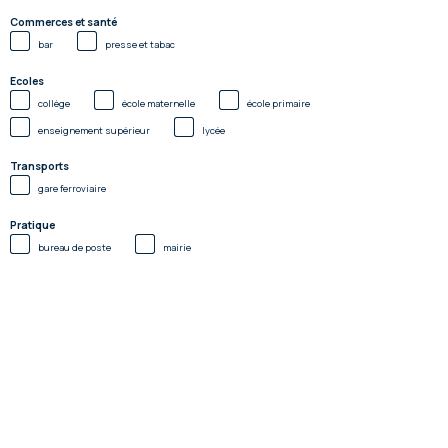
Commerces et santé
bar
presse et tabac
Ecoles
collège
école maternelle
école primaire
enseignement supérieur
lycée
Transports
gare ferroviaire
Pratique
bureau de poste
mairie