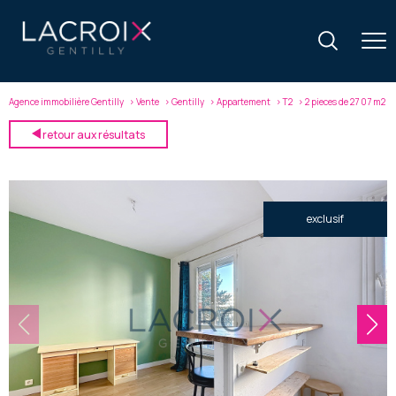
Agence immobilière Gentilly
Vente
Gentilly
Appartement
T2
2 pieces de 27 07 m2
retour aux résultats
exclusif