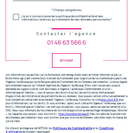
Validation
* Champs obligatoires
j'ai pris connaissance de la politique de confidentialité et des
informations relatives au traitement de mes données personnelles*
Contacter l'agence
01 46 63 566 6
Validation
envoyer
Les informations recueillies sur ce formulaire sont enregistrées dans un fichier informatisé par La
Boite Immo agissant comme Sous-traitant du traitement pour la gestion de la clientèle/prospects de
l'Agence / du Réseau qui reste Responsable du Traitement de vos Données personnelles. La base légale
du traitement repose sur l'intérêt légitime de l'Agence / du Réseau. Elles sont conservées jusqu'à
demande de suppression et sont destinées à l'Agence / au Réseau. Conformément à la loi «
informatique et libertés », vous disposez des droits d’accès, de rectification, d’effacement,
d’opposition, de limitation et de portabilité de vos données. Vous pouvez retirer votre consentement à
tout moment en contactant directement l’Agence / Le Réseau. Consultez le site
https://cnil.fr/fr
pour
plus d’informations sur vos droits. Si vous estimez, après avoir contacté l'Agence / le Réseau, que vos
droits « Informatique et Libertés » ne sont pas respectés, vous pouvez adresser une réclamation à la
CNIL. Nous vous informons de l’existence de la liste d'opposition au démarchage téléphonique « Bloctel
», sur laquelle vous pouvez vous inscrire ici :
https://www.bloctel.gouv.fr
. Dans le cadre de la protection
des Données personnelles, nous vous invitons à ne pas inscrire de Données sensibles dans le champ de
saisie libre.
Ce site est protégé par reCAPTCHA, les
Politiques de Confidentialité
et es
Conditions
d'utilisation
de Google s'appliquent.