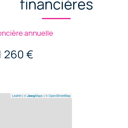
financières
oncière annuelle
1 260 €
Leaflet
|
©
Maps
|
© OpenStreetMap
Jawg