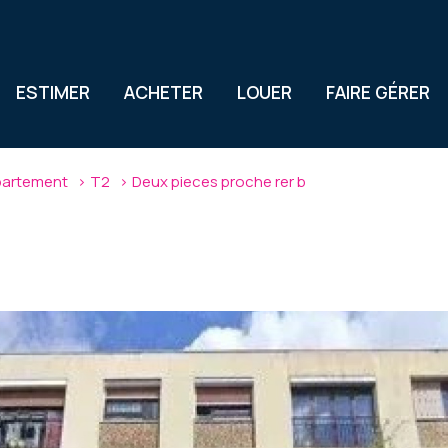
ESTIMER
ACHETER
LOUER
FAIRE GÉRER
artement
T2
Deux pieces proche rer b