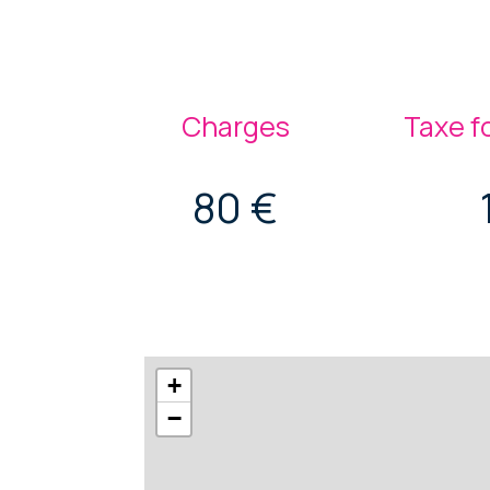
Charges
Taxe f
80 €
+
−