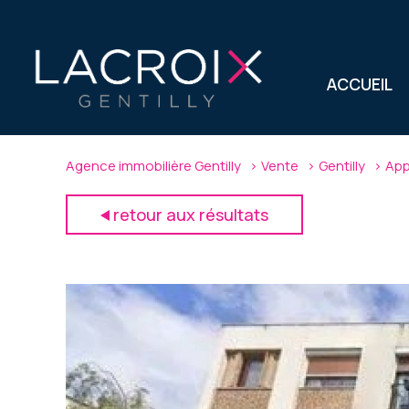
ACCUEIL
Agence immobilière Gentilly
Vente
Gentilly
App
retour aux résultats