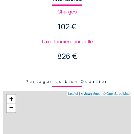
Charges
102 €
Taxe foncière annuelle
826 €
Partager ce bien Quartier
Leaflet
|
©
Maps
|
© OpenStreetMap
Jawg
+
−