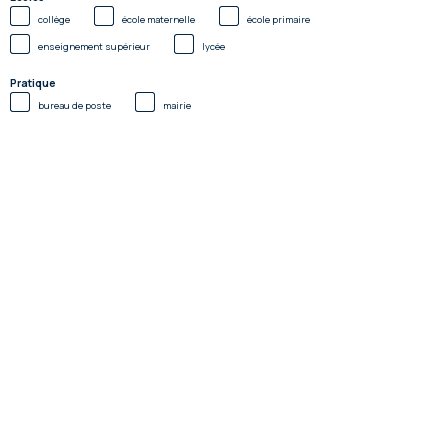
collège
école maternelle
école primaire
enseignement supérieur
lycée
Pratique
bureau de poste
mairie