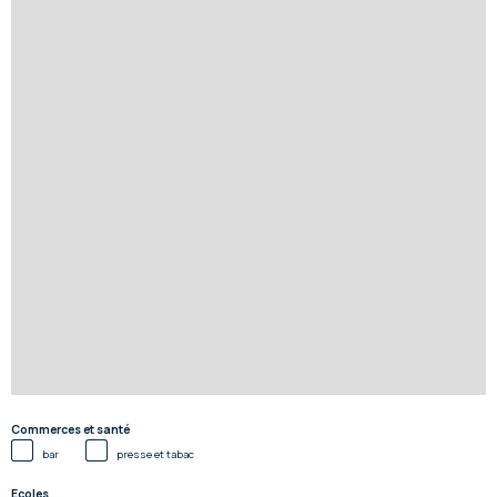
Commerces et santé
bar
presse et tabac
Ecoles