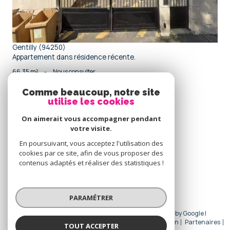
Gentilly (94250)
Appartement dans résidence récente.
66,35 m²
-
Nous consulter
Comme beaucoup, notre site
utilise les cookies
Se
connecter
On aimerait vous accompagner pendant
votre visite.
espace propriétaire
En poursuivant, vous acceptez l'utilisation des
cookies par ce site, afin de vous proposer des
Nous
contenus adaptés et réaliser des statistiques !
adhérons
PARAMÉTRER
© 2026 | Tous droits réservés | Traduction powered by Google |
Nos honoraires
Plan du site
Mentions légales
Admin
Partenaires
TOUT ACCEPTER