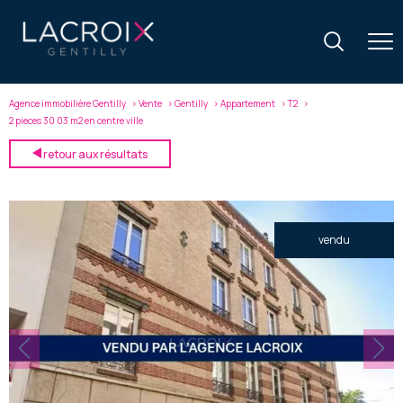
Agence immobilière Gentilly
Vente
Gentilly
Appartement
T2
2 pieces 30 03 m2 en centre ville
retour aux résultats
vendu