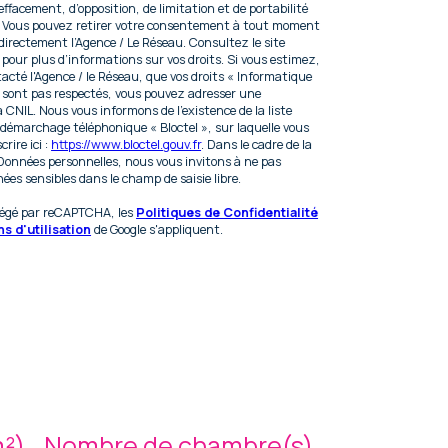
’effacement, d’opposition, de limitation et de portabilité
. Vous pouvez retirer votre consentement à tout moment
irectement l’Agence / Le Réseau. Consultez le site
pour plus d’informations sur vos droits. Si vous estimez,
tacté l'Agence / le Réseau, que vos droits « Informatique
e sont pas respectés, vous pouvez adresser une
a CNIL. Nous vous informons de l’existence de la liste
 démarchage téléphonique « Bloctel », sur laquelle vous
rire ici :
https://www.bloctel.gouv.fr
. Dans le cadre de la
Données personnelles, nous vous invitons à ne pas
ées sensibles dans le champ de saisie libre.
otégé par reCAPTCHA, les
Politiques de Confidentialité
s d'utilisation
de Google s'appliquent.
m²)
Nombre de chambre(s)