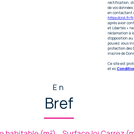
rectification, d
de vos données
en contactant d
https://cnil.fr/fr
après avoir con
et Libertés » n
réclamation à l
d'opposition au
pouvez vous insc
protection des 
inscrire de Donn
Ce site est pr
et es
Condition
En
Bref
e habitable (m²)
Surface loi Carrez (