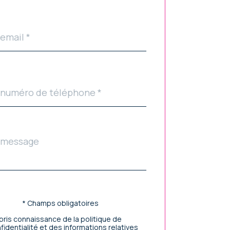
faut
phone
age
ldset
ar
faut
idation
* Champs obligatoires
i pris connaissance de la politique de
fidentialité et des informations relatives