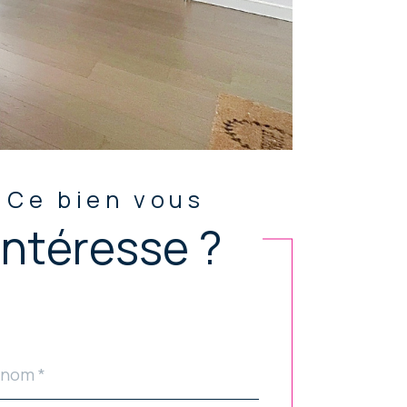
Ce bien vous
intéresse ?
ldset
ar