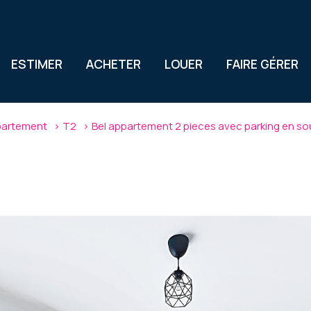
ESTIMER
ACHETER
LOUER
FAIRE GÉRER
artement
T2
Bel appartement 2 pieces avec parking en so