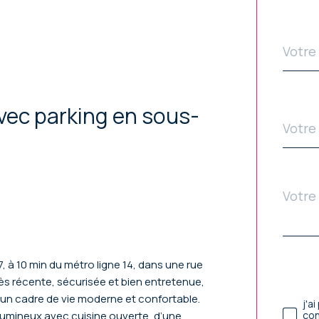
dé
email
*
vec parking en sous-
Télé
*
Mess
Fie
*
p
dé
, à 10 min du métro ligne 14, dans une rue
rès récente, sécurisée et bien entretenue,
Val
un cadre de vie moderne et confortable.
j'a
con
lumineux avec cuisine ouverte, d’une