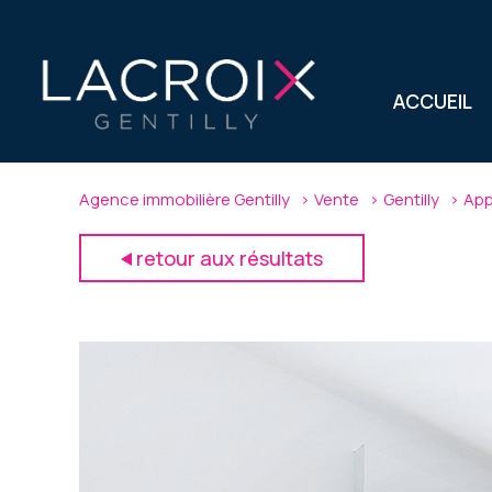
ACCUEIL
Agence immobilière Gentilly
Vente
Gentilly
App
retour aux résultats