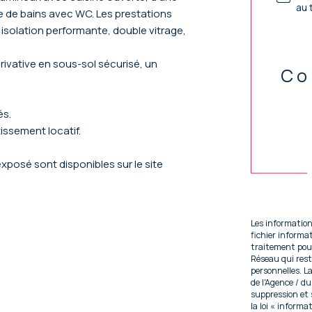
au 
le de bains avec WC. Les prestations
 isolation performante, double vitrage,
ivative en sous-sol sécurisé, un
Co
és.
issement locatif.
Val
exposé sont disponibles sur le site
Les information
fichier inform
traitement pour
Réseau qui res
personnelles. La
de l'Agence / d
suppression et
la loi « informa