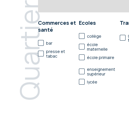
Quartier
Commerces et
Ecoles
Tra
santé
collège
bar
école
maternelle
presse et
tabac
école primaire
enseignement
supérieur
lycée