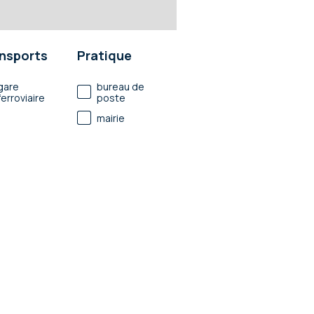
nsports
Pratique
gare
bureau de
ferroviaire
poste
mairie