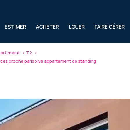
ESTIMER
ACHETER
LOUER
FAIRE GÉRER
artement
T2
ces proche paris xive appartement de standing