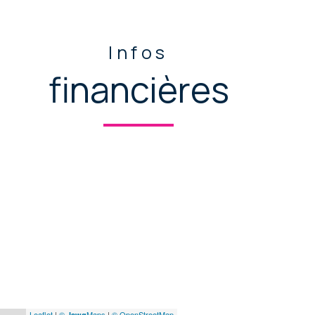
Infos
financières
Leaflet
|
©
Maps
|
© OpenStreetMap
Jawg