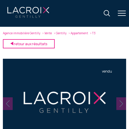
Agence immobilière Gentilly
Vente
Gentilly
Appartement
T3
retour aux résultats
vendu