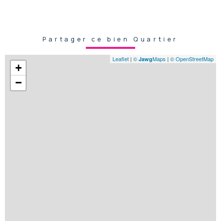
Partager ce bien Quartier
Leaflet
|
©
Maps
|
© OpenStreetMap
Jawg
+
−