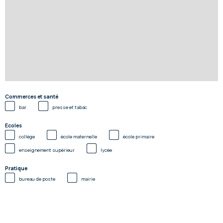
Commerces et santé
bar
presse et tabac
Ecoles
collège
école maternelle
école primaire
enseignement supérieur
lycée
Pratique
bureau de poste
mairie