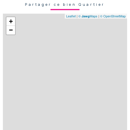
Partager ce bien Quartier
Leaflet
|
©
Maps
|
© OpenStreetMap
Jawg
+
−