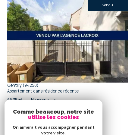
vendu
voir le bien
Gentilly (94250)
Appartement dans résidence récente.
66,35 m²
-
Nous consulter
Comme beaucoup, notre site
utilise les cookies
Se
connecter
On aimerait vous accompagner pendant
votre visite.