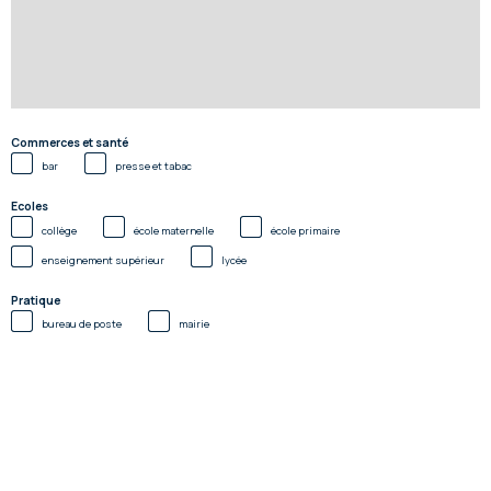
Commerces et santé
bar
presse et tabac
Ecoles
collège
école maternelle
école primaire
enseignement supérieur
lycée
Pratique
bureau de poste
mairie