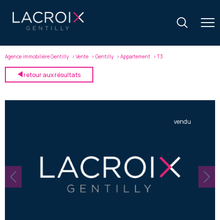
Agence immobilière Gentilly
Vente
Gentilly
Appartement
T3
retour aux résultats
vendu