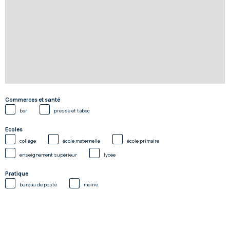
Commerces et santé
bar
presse et tabac
Ecoles
collège
école maternelle
école primaire
enseignement supérieur
lycée
Pratique
bureau de poste
mairie