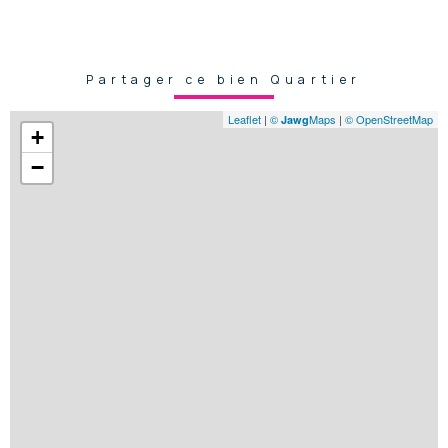
Partager ce bien Quartier
Leaflet
|
©
Maps
|
© OpenStreetMap
Jawg
+
−