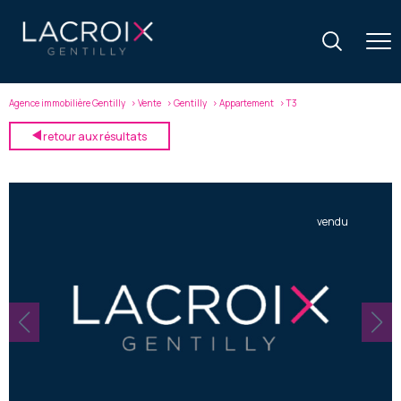
Agence immobilière Gentilly
Vente
Gentilly
Appartement
T3
retour aux résultats
vendu