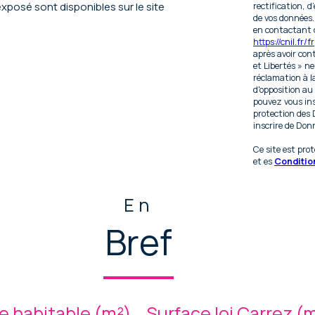
exposé sont disponibles sur le site
rectification, d
de vos données
en contactant d
https://cnil.fr/fr
après avoir con
et Libertés » n
réclamation à l
d'opposition au
pouvez vous insc
protection des 
inscrire de Donn
Ce site est pr
et es
Condition
En
Bref
e habitable (m²)
Surface loi Carrez (