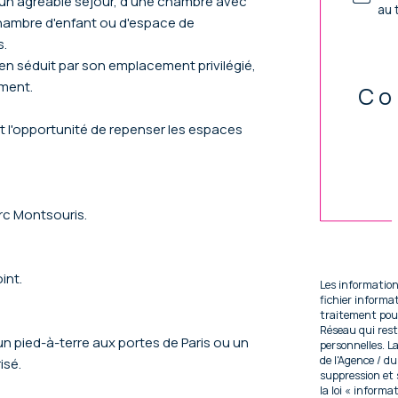
un agréable séjour, d'une chambre avec
au 
chambre d'enfant ou d'espace de
s.
ien séduit par son emplacement privilégié,
ement.
Co
nt l'opportunité de repenser les espaces
Val
arc Montsouris.
int.
Les information
fichier inform
traitement pour
Réseau qui res
un pied-à-terre aux portes de Paris ou un
personnelles. La
de l'Agence / d
isé.
suppression et
la loi « informa