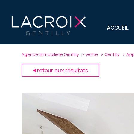
ACCUEIL
Agence immobilière Gentilly
Vente
Gentilly
App
retour aux résultats