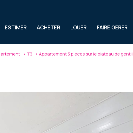
ESTIMER
ACHETER
LOUER
FAIRE GÉRER
artement
T3
Appartement 3 pieces sur le plateau de gentil