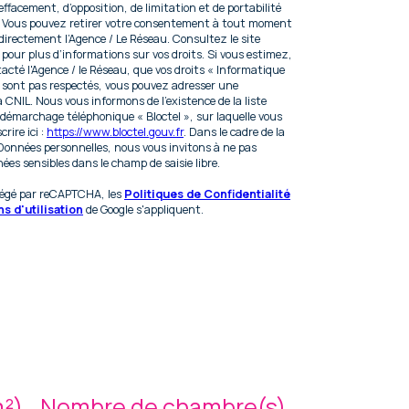
’effacement, d’opposition, de limitation et de portabilité
. Vous pouvez retirer votre consentement à tout moment
irectement l’Agence / Le Réseau. Consultez le site
pour plus d’informations sur vos droits. Si vous estimez,
tacté l'Agence / le Réseau, que vos droits « Informatique
e sont pas respectés, vous pouvez adresser une
a CNIL. Nous vous informons de l’existence de la liste
 démarchage téléphonique « Bloctel », sur laquelle vous
rire ici :
https://www.bloctel.gouv.fr
. Dans le cadre de la
Données personnelles, nous vous invitons à ne pas
ées sensibles dans le champ de saisie libre.
otégé par reCAPTCHA, les
Politiques de Confidentialité
s d'utilisation
de Google s'appliquent.
m²)
Nombre de chambre(s)