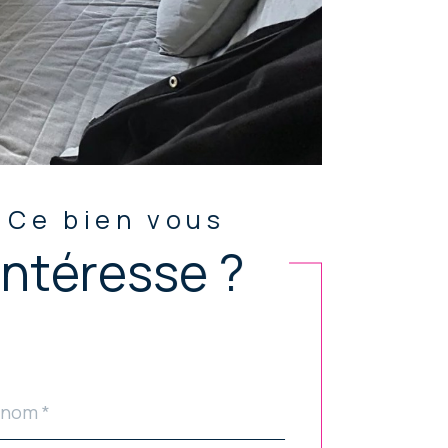
Ce bien vous
intéresse ?
ldset
ar