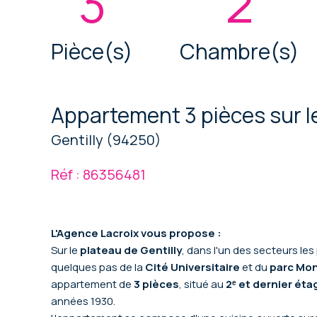
3
2
Pièce(s)
Chambre(s)
Appartement 3 pièces sur le
Gentilly (94250)
Réf : 86356481
L'Agence Lacroix vous propose :
Sur le
plateau de Gentilly
, dans l'un des secteurs le
quelques pas de la
Cité Universitaire
et du
parc Mon
appartement de
3 pièces
, situé au
2ᵉ et dernier éta
années 1930.