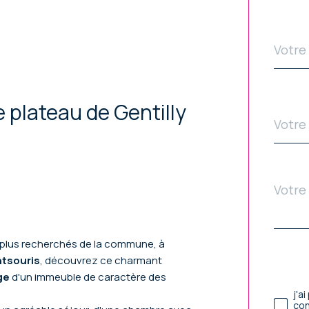
dé
email
*
 plateau de Gentilly
Télé
*
Mess
Fie
*
p
dé
s plus recherchés de la commune, à
tsouris
, découvrez ce charmant
Val
ge
d'un immeuble de caractère des
j'a
con