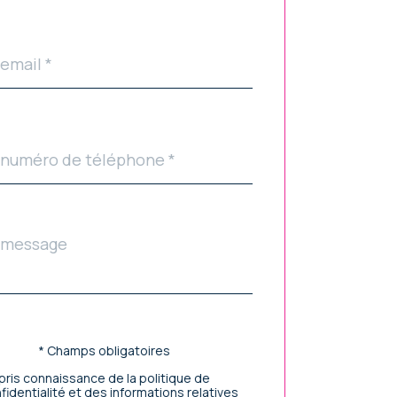
faut
phone
age
ldset
ar
faut
idation
* Champs obligatoires
i pris connaissance de la politique de
fidentialité et des informations relatives