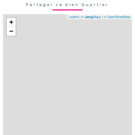
Partager ce bien Quartier
Leaflet
|
©
Maps
|
© OpenStreetMap
Jawg
+
−