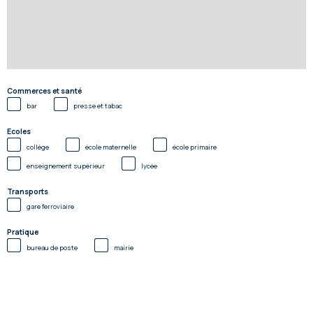
Commerces et santé
bar
presse et tabac
Ecoles
collège
école maternelle
école primaire
enseignement supérieur
lycée
Transports
gare ferroviaire
Pratique
bureau de poste
mairie