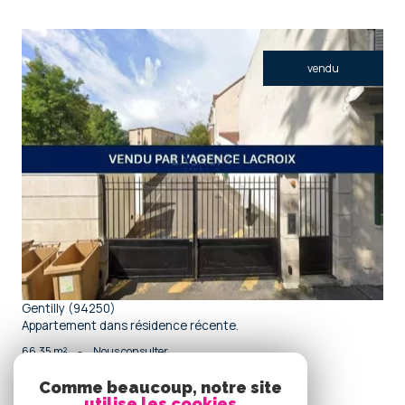
vendu
voir le bien
Gentilly (94250)
Appartement dans résidence récente.
66,35 m²
-
Nous consulter
Comme beaucoup, notre site
utilise les cookies