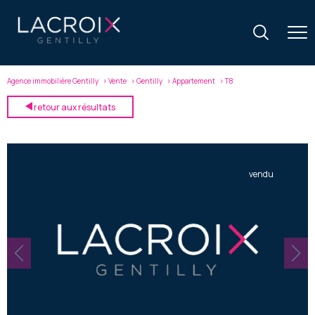
Agence immobilière Gentilly
Vente
Gentilly
Appartement
T8
retour aux résultats
vendu