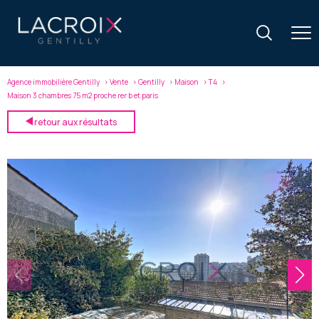
Agence immobilière Gentilly
Vente
Gentilly
Maison
T4
Maison 3 chambres 75 m2 proche rer b et paris
retour aux résultats