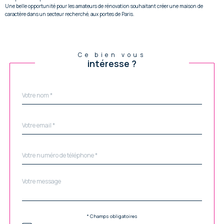
Une belle opportunité pour les amateurs de rénovation souhaitant créer une maison de
caractère dans un secteur recherché, aux portes de Paris.
Ce bien vous
intéresse ?
Nom
Fieldset
*
par
défaut
email
*
Téléphone
*
Message
Fieldset
*
par
défaut
Validation
* Champs obligatoires