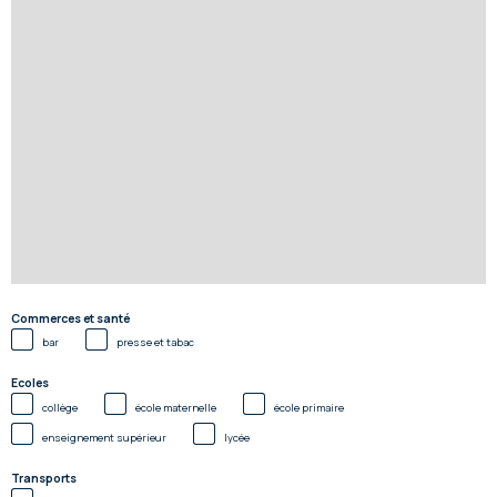
Commerces et santé
bar
presse et tabac
Ecoles
collège
école maternelle
école primaire
enseignement supérieur
lycée
Transports