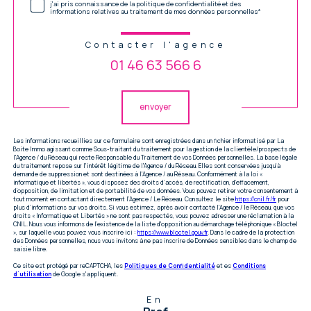
j'ai pris connaissance de la politique de confidentialité et des
informations relatives au traitement de mes données personnelles*
Contacter l'agence
01 46 63 566 6
Validation
envoyer
Les informations recueillies sur ce formulaire sont enregistrées dans un fichier informatisé par La
Boite Immo agissant comme Sous-traitant du traitement pour la gestion de la clientèle/prospects de
l'Agence / du Réseau qui reste Responsable du Traitement de vos Données personnelles. La base légale
du traitement repose sur l'intérêt légitime de l'Agence / du Réseau. Elles sont conservées jusqu'à
demande de suppression et sont destinées à l'Agence / au Réseau. Conformément à la loi «
informatique et libertés », vous disposez des droits d’accès, de rectification, d’effacement,
d’opposition, de limitation et de portabilité de vos données. Vous pouvez retirer votre consentement à
tout moment en contactant directement l’Agence / Le Réseau. Consultez le site
https://cnil.fr/fr
pour
plus d’informations sur vos droits. Si vous estimez, après avoir contacté l'Agence / le Réseau, que vos
droits « Informatique et Libertés » ne sont pas respectés, vous pouvez adresser une réclamation à la
CNIL. Nous vous informons de l’existence de la liste d'opposition au démarchage téléphonique « Bloctel
», sur laquelle vous pouvez vous inscrire ici :
https://www.bloctel.gouv.fr
. Dans le cadre de la protection
des Données personnelles, nous vous invitons à ne pas inscrire de Données sensibles dans le champ de
saisie libre.
Ce site est protégé par reCAPTCHA, les
Politiques de Confidentialité
et es
Conditions
d'utilisation
de Google s'appliquent.
En