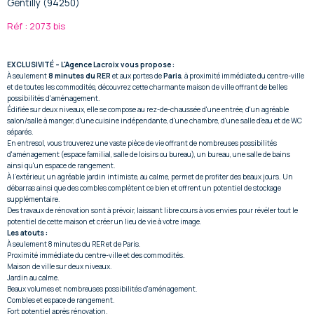
Gentilly (94250)
Réf : 2073 bis
EXCLUSIVITÉ – L'Agence Lacroix vous propose :
À seulement
8 minutes du RER
et aux portes de
Paris
, à proximité immédiate du centre-ville
et de toutes les commodités, découvrez cette charmante maison de ville offrant de belles
possibilités d'aménagement.
Édifiée sur deux niveaux, elle se compose au rez-de-chaussée d'une entrée, d'un agréable
salon/salle à manger, d'une cuisine indépendante, d'une chambre, d'une salle d'eau et de WC
séparés.
En entresol, vous trouverez une vaste pièce de vie offrant de nombreuses possibilités
d'aménagement (espace familial, salle de loisirs ou bureau), un bureau, une salle de bains
ainsi qu'un espace de rangement.
À l'extérieur, un agréable jardin intimiste, au calme, permet de profiter des beaux jours. Un
débarras ainsi que des combles complètent ce bien et offrent un potentiel de stockage
supplémentaire.
Des travaux de rénovation sont à prévoir, laissant libre cours à vos envies pour révéler tout le
potentiel de cette maison et créer un lieu de vie à votre image.
Les atouts :
À seulement 8 minutes du RER et de Paris.
Proximité immédiate du centre-ville et des commodités.
Maison de ville sur deux niveaux.
Jardin au calme.
Beaux volumes et nombreuses possibilités d'aménagement.
Combles et espace de rangement.
Fort potentiel après rénovation.