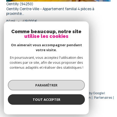
Gentilly (94250)
Gentilly Centre-Ville – Appartement familial 4 pièces à
proximité...
80 m²
-
419 000 €
Comme beaucoup, notre site
utilise les cookies
Se
connecter
On aimerait vous accompagner pendant
votre visite.
espace propriétaire
En poursuivant, vous acceptez l'utilisation des
cookies par ce site, afin de vous proposer des
Nous
contenus adaptés et réaliser des statistiques !
adhérons
PARAMÉTRER
© 2026 | Tous droits réservés | Traduction powered by Google |
Nos honoraires
Plan du site
Mentions légales
Admin
Partenaires
TOUT ACCEPTER
Politique RGPD
Cookies