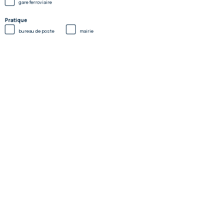
gare ferroviaire
Pratique
bureau de poste
mairie