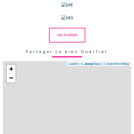
voir le détail
Partager ce bien Quartier
Leaflet
|
©
Maps
|
© OpenStreetMap
Jawg
+
−