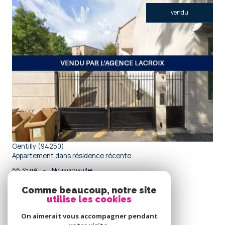
vendu
voir le bien
Gentilly (94250)
Appartement dans résidence récente.
66,35 m²
-
Nous consulter
Comme beaucoup, notre site
utilise les cookies
Se
connecter
On aimerait vous accompagner pendant