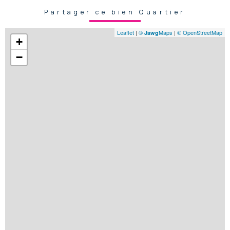
Partager ce bien Quartier
Leaflet
|
©
Maps
|
© OpenStreetMap
Jawg
+
−