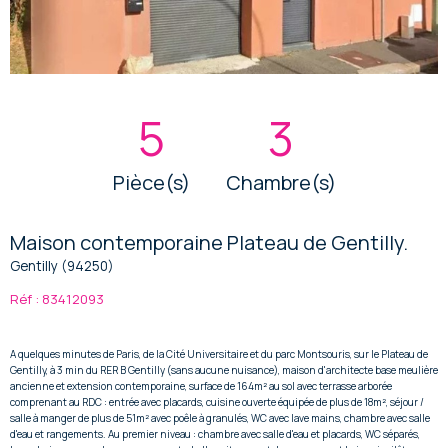
5
3
Pièce(s)
Chambre(s)
Maison contemporaine Plateau de Gentilly.
Gentilly (94250)
Réf : 83412093
A quelques minutes de Paris, de la Cité Universitaire et du parc Montsouris, sur le Plateau de
Gentilly, à 3 min du RER B Gentilly (sans aucune nuisance), maison d'architecte base meulière
ancienne et extension contemporaine, surface de 164m² au sol avec terrasse arborée
comprenant au RDC : entrée avec placards, cuisine ouverte équipée de plus de 18m², séjour /
salle à manger de plus de 51m² avec poêle à granulés, WC avec lave mains, chambre avec salle
d'eau et rangements. Au premier niveau : chambre avec salle d'eau et placards, WC séparés,