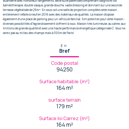
buanderie avec nombreux rangements, belle suite parentale comprenant baignoire ilôt
balnéothérapie, double vasque, grande douche, vaste dressing et donnant sur une seconde
terrasse végétalisée de 29m². En sous-sol une salle de projection complète cette maison
entièrement refaite à neuf en 2016 avec des matériaux de qualités. La maison dispose
également d'une place de parking pour un véhicule familial. Fort potentiel pour cette maison :
diverses possibilités d?agrandissement s'offrent à vous. Maison très lumineuse, au calme, aux
finitions de grande qualité et avec une haute performance énergétique catégorisée C. Vous ne
serez pas au milieu des champs mais à 300m de Paris!
En
Bref
Code postal
94250
Surface habitable (m²)
164 m²
surface terrain
179 m²
Surface loi Carrez (m²)
164 m²