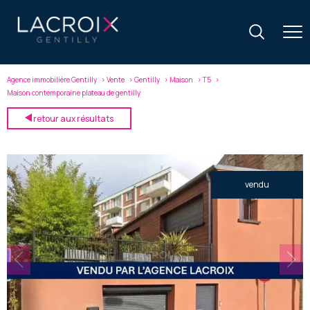
Agence immobilière Gentilly
Vente
Gentilly
Maison
T5
Maison contemporaine plateau de gentilly
retour aux résultats
vendu