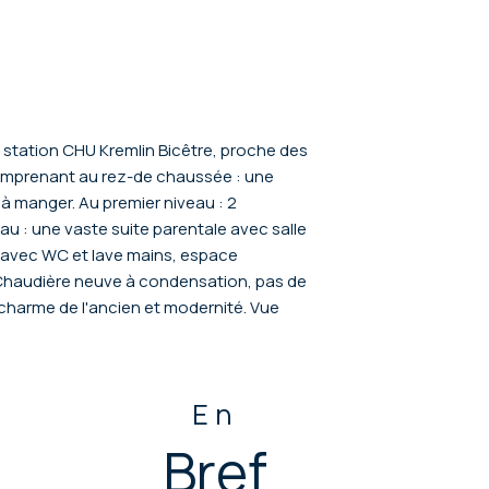
14 station CHU Kremlin Bicêtre, proche des
omprenant au rez-de chaussée : une
 à manger. Au premier niveau : 2
au : une vaste suite parentale avec salle
 avec WC et lave mains, espace
 Chaudière neuve à condensation, pas de
 charme de l'ancien et modernité. Vue
En
Bref