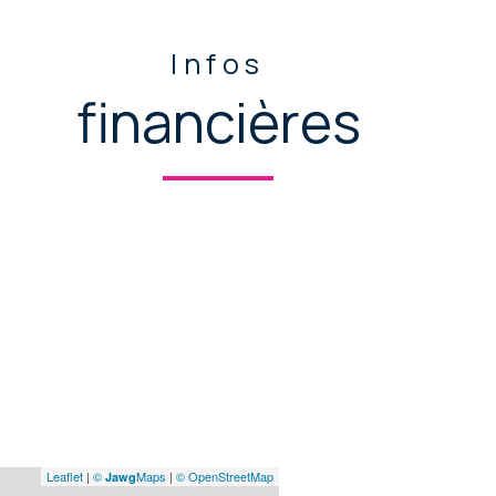
Infos
financières
Leaflet
|
©
Maps
|
© OpenStreetMap
Jawg