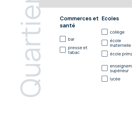
Quartier
Commerces et
Ecoles
santé
collège
bar
école
maternelle
presse et
tabac
école prima
enseignem
supérieur
lycée