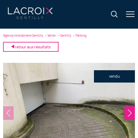
Agence immobilière Gentilly
Vente
Gentilly
Parking
retour aux résultats
vendu