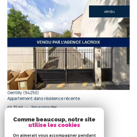
vendu
voir le bien
Gentilly (94250)
Appartement dans résidence récente.
66,35 m²
-
Nous consulter
Comme beaucoup, notre site
utilise les cookies
Se
connecter
On aimerait vous accompagner pendant