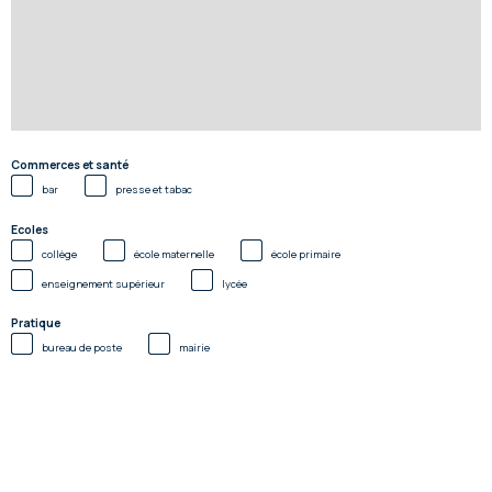
Commerces et santé
bar
presse et tabac
Ecoles
collège
école maternelle
école primaire
enseignement supérieur
lycée
Pratique
bureau de poste
mairie