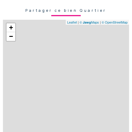
Partager ce bien Quartier
Leaflet
|
©
Maps
|
© OpenStreetMap
Jawg
+
−