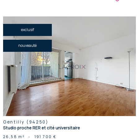
exclusif
nouveauté
voir le
bien
Gentilly (94250)
Studio proche RER et cité universitaire
26,58 m²
-
191 700 €