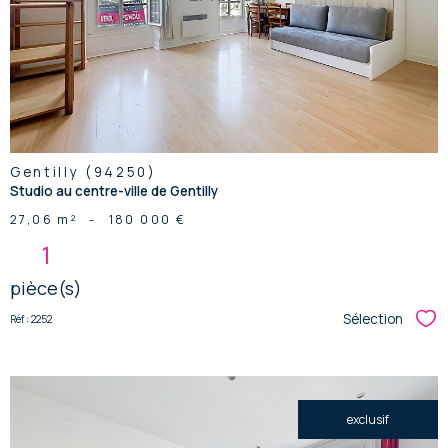
bien
Gentilly (94250)
Studio au centre-ville de Gentilly
27,06 m²
-
180 000 €
1
pièce(s)
Sélection
Réf : 2252
Sél
exclusif