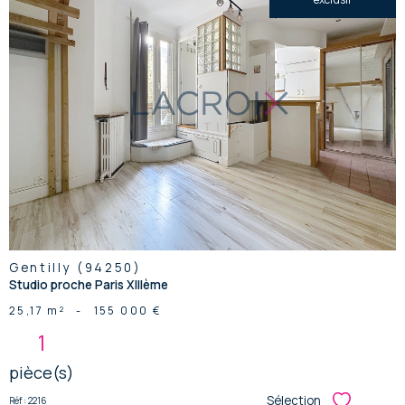
voir le
bien
Gentilly (94250)
Studio proche Paris XIIIème
25,17 m²
-
155 000 €
1
pièce(s)
Sélection
Réf : 2216
Sélectionner