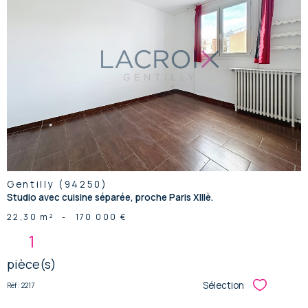
voir le
bien
Gentilly (94250)
Studio avec cuisine séparée, proche Paris XIIIè.
22,30 m²
-
170 000 €
1
pièce(s)
Sélection
Réf : 2217
Sélectionner