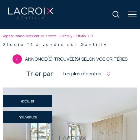
Agence immobilière Gentilly
Vente
Gentilly
Studio
T1
Studio T1 à vendre sur Gentilly
4
ANNONCE(S) TROUVÉE(S) SELON VOS CRITÈRES
Trier par
Les plus récentes
exclusif
nouveauté
voir le