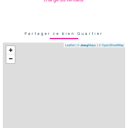
Partager ce bien Quartier
Leaflet
|
©
Maps
|
© OpenStreetMap
Jawg
+
−