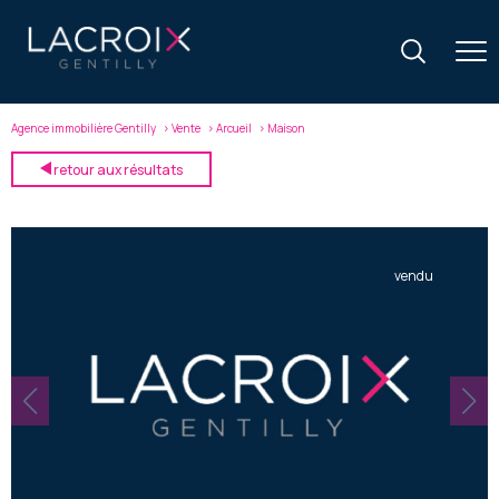
Agence immobilière Gentilly
Vente
Arcueil
Maison
retour aux résultats
vendu