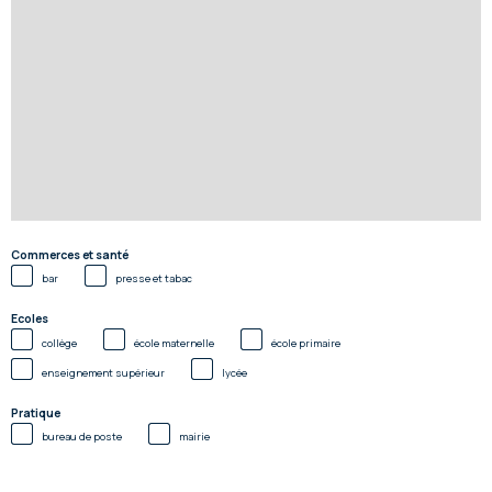
Commerces et santé
bar
presse et tabac
Ecoles
collège
école maternelle
école primaire
enseignement supérieur
lycée
Pratique
bureau de poste
mairie