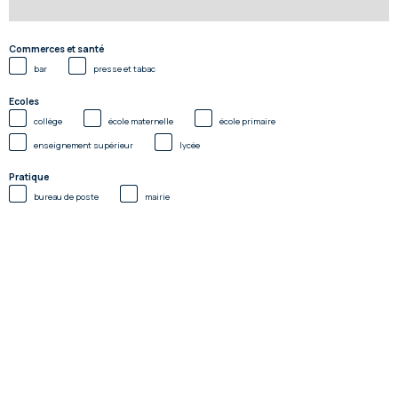
Commerces et santé
bar
presse et tabac
Ecoles
collège
école maternelle
école primaire
enseignement supérieur
lycée
Pratique
bureau de poste
mairie