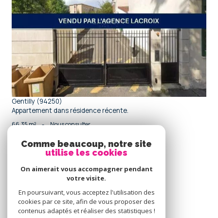
voir le bien
Gentilly (94250)
Appartement dans résidence récente.
66,35 m²
-
Nous consulter
Comme beaucoup, notre site
utilise les cookies
Se
connecter
On aimerait vous accompagner pendant
votre visite.
espace propriétaire
En poursuivant, vous acceptez l'utilisation des
cookies par ce site, afin de vous proposer des
Nous
contenus adaptés et réaliser des statistiques !
adhérons