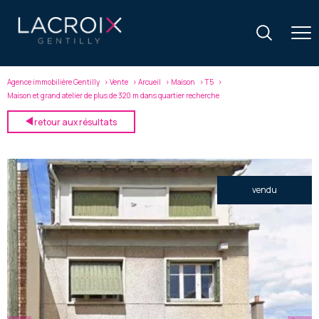
Agence immobilière Gentilly
Vente
Arcueil
Maison
T5
Maison et grand atelier de plus de 320 m dans quartier recherche
retour aux résultats
vendu