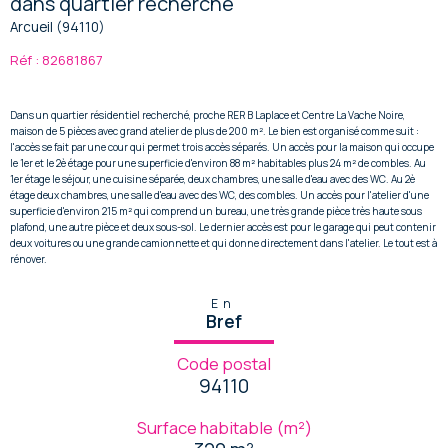
dans quartier recherché
Arcueil (94110)
Réf : 82681867
Dans un quartier résidentiel recherché, proche RER B Laplace et Centre La Vache Noire,
maison de 5 pièces avec grand atelier de plus de 200 m². Le bien est organisé comme suit :
l'accès se fait par une cour qui permet trois accès séparés. Un accès pour la maison qui occupe
le 1er et le 2è étage pour une superficie d'environ 88 m² habitables plus 24 m² de combles. Au
1er étage le séjour, une cuisine séparée, deux chambres, une salle d'eau avec des WC. Au 2è
étage deux chambres, une salle d'eau avec des WC, des combles. Un accès pour l'atelier d'une
superficie d'environ 215 m² qui comprend un bureau, une très grande pièce très haute sous
plafond, une autre pièce et deux sous-sol. Le dernier accès est pour le garage qui peut contenir
deux voitures ou une grande camionnette et qui donne directement dans l'atelier. Le tout est à
rénover.
En
Bref
Code postal
94110
Surface habitable (m²)