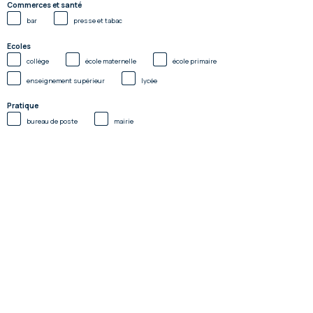
Commerces et santé
bar
presse et tabac
Ecoles
collège
école maternelle
école primaire
enseignement supérieur
lycée
Pratique
bureau de poste
mairie