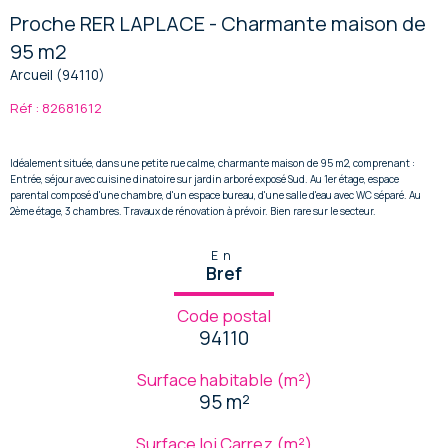
Proche RER LAPLACE - Charmante maison de
95 m2
Arcueil (94110)
Réf : 82681612
Idéalement située, dans une petite rue calme, charmante maison de 95 m2, comprenant :
Entrée, séjour avec cuisine dinatoire sur jardin arboré exposé Sud. Au 1er étage, espace
parental composé d'une chambre, d'un espace bureau, d'une salle d'eau avec WC séparé. Au
2ème étage, 3 chambres. Travaux de rénovation à prévoir. Bien rare sur le secteur.
En
Bref
Code postal
94110
Surface habitable (m²)
95 m²
Surface loi Carrez (m²)