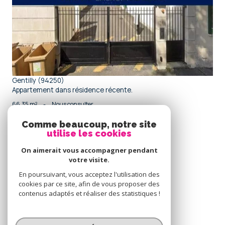
voir le bien
Gentilly (94250)
Appartement dans résidence récente.
66,35 m²
-
Nous consulter
Comme beaucoup, notre site
utilise les cookies
Se
connecter
On aimerait vous accompagner pendant
votre visite.
espace propriétaire
En poursuivant, vous acceptez l'utilisation des
cookies par ce site, afin de vous proposer des
Nous
contenus adaptés et réaliser des statistiques !
adhérons