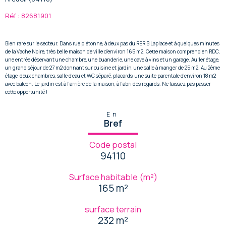
Réf : 82681901
Bien rare sur le secteur. Dans rue piétonne, à deux pas du RER B Laplace et à quelques minutes
de la Vache Noire, très belle maison de ville d'environ 165 m2. Cette maison comprend en RDC,
une entrée déservant une chambre, une buanderie, une cave à vins et un garage. Au 1er étage,
un grand séjour de 27 m2 donnant sur cuisine et jardin, une salle à manger de 25 m2. Au 2ème
étage, deux chambres, salle d'eau et WC séparé, placards, une suite parentale d'environ 18 m2
avec balcon. Le jardin est à l'arrière de la maison, à l'abri des regards. Ne laissez pas passer
cette opportunité !
En
Bref
Code postal
94110
Surface habitable (m²)
165 m²
surface terrain
232 m²