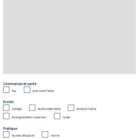
Commerces et santé
bar
presse et tabac
Ecoles
collège
école maternelle
école primaire
enseignement supérieur
lycée
Pratique
bureau de poste
mairie