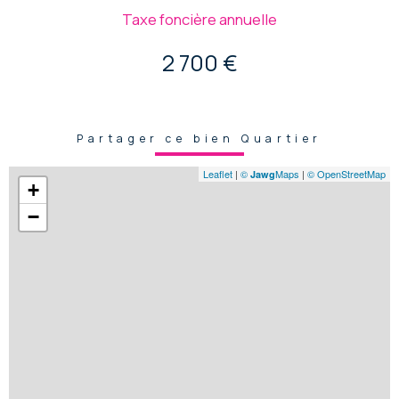
Taxe foncière annuelle
2 700 €
Partager ce bien Quartier
Leaflet
|
©
Maps
|
© OpenStreetMap
Jawg
+
−