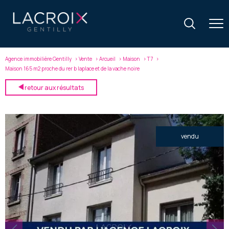
Agence immobilière Gentilly
Vente
Arcueil
Maison
T7
Maison 165 m2 proche du rer b laplace et de la vache noire
retour aux résultats
vendu