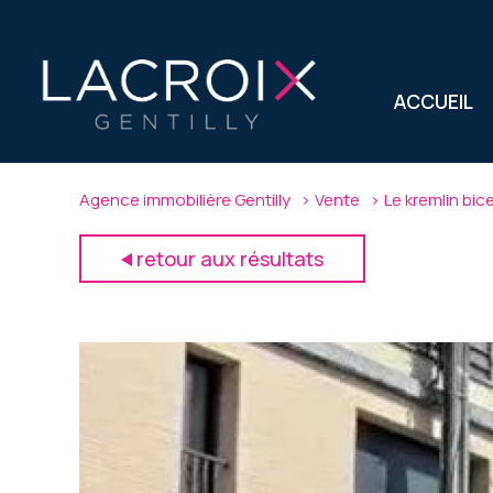
ACCUEIL
Agence immobilière Gentilly
Vente
Le kremlin bic
retour aux résultats