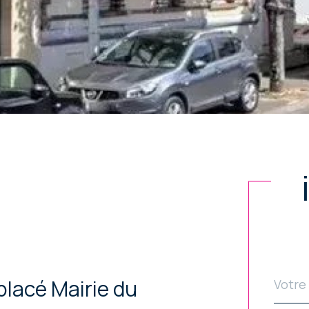
Nom
Fie
placé Mairie du
*
p