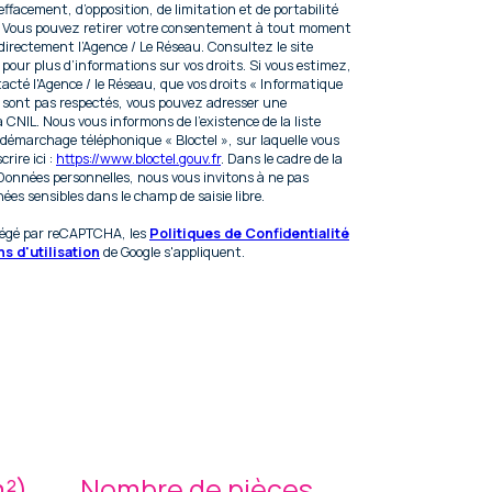
’effacement, d’opposition, de limitation et de portabilité
. Vous pouvez retirer votre consentement à tout moment
irectement l’Agence / Le Réseau. Consultez le site
pour plus d’informations sur vos droits. Si vous estimez,
tacté l'Agence / le Réseau, que vos droits « Informatique
e sont pas respectés, vous pouvez adresser une
a CNIL. Nous vous informons de l’existence de la liste
 démarchage téléphonique « Bloctel », sur laquelle vous
rire ici :
https://www.bloctel.gouv.fr
. Dans le cadre de la
Données personnelles, nous vous invitons à ne pas
ées sensibles dans le champ de saisie libre.
otégé par reCAPTCHA, les
Politiques de Confidentialité
s d'utilisation
de Google s'appliquent.
m²)
Nombre de pièces