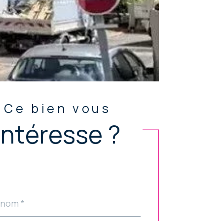
Ce bien vous
intéresse ?
ldset
ar