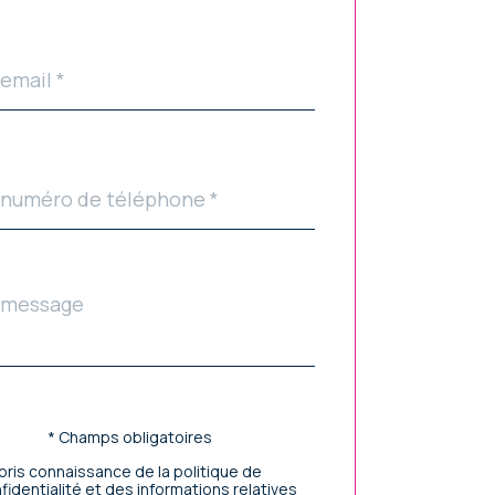
faut
phone
age
ldset
ar
faut
idation
* Champs obligatoires
i pris connaissance de la politique de
fidentialité et des informations relatives