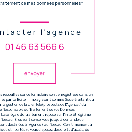
traitement de mes données personnelles*
ntacter l'agence
01 46 63 566 6
idation
envoyer
s recueillies sur ce formulaire sont enregistrées dans un
atisé par La Boite Immo agissant comme Sous-traitant du
 la gestion de la clientèle/prospects de l'Agence / du
te Responsable du Traitement de vos Données
 base légale du traitement repose sur l'intérêt légitime
u Réseau. Elles sont conservées jusqu'à demande de
 sont destinées à l'Agence / au Réseau. Conformément à
tique et libertés », vous disposez des droits d’accès, de