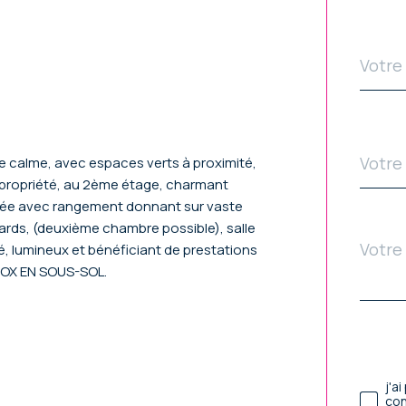
dé
email
*
Télé
*
ue calme, avec espaces verts à proximité,
propriété, au 2ème étage, charmant
rée avec rangement donnant sur vaste
ards, (deuxième chambre possible), salle
Mess
Fie
 lumineux et bénéficiant de prestations
*
 BOX EN SOUS-SOL.
p
dé
Val
j'a
con