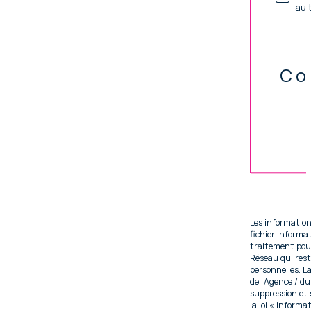
au 
Co
Val
Les information
fichier inform
traitement pour
Réseau qui res
personnelles. La
de l'Agence / d
suppression et
la loi « informa