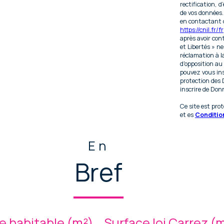
rectification, d
de vos données
en contactant d
https://cnil.fr/fr
après avoir con
et Libertés » n
réclamation à l
d'opposition au
pouvez vous insc
protection des 
inscrire de Donn
Ce site est pr
et es
Condition
En
Bref
e habitable (m²)
Surface loi Carrez (