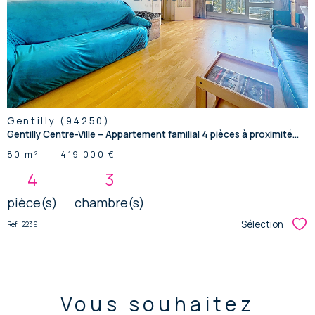
bien
Gentilly (94250)
Gentilly Centre-Ville – Appartement familial 4 pièces à proximité...
80 m²
-
419 000 €
4
3
pièce(s)
chambre(s)
Sélection
Réf : 2239
Sél
Vous souhaitez