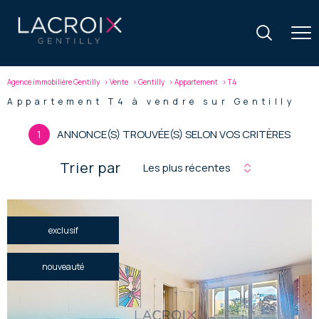
Agence immobilière Gentilly
Vente
Gentilly
Appartement
T4
Appartement T4 à vendre sur Gentilly
1
ANNONCE(S) TROUVÉE(S) SELON VOS CRITÈRES
Trier par
Les plus récentes
exclusif
nouveauté
voir le