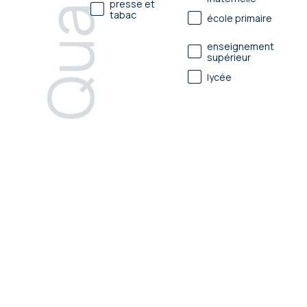
Quartier
presse et
tabac
école primaire
enseignement
supérieur
lycée