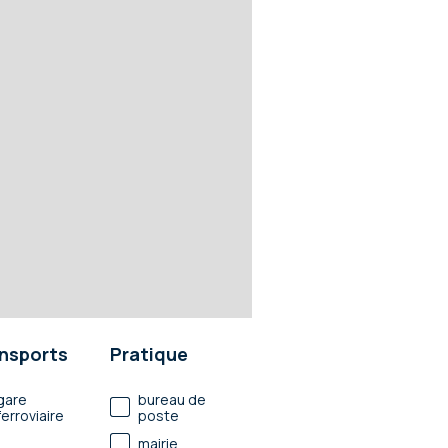
nsports
Pratique
gare
bureau de
ferroviaire
poste
mairie