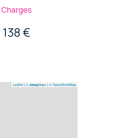
Charges
138 €
Leaflet
|
©
Maps
|
© OpenStreetMap
Jawg