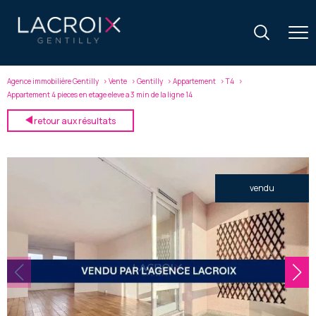
Agence immobilière Gentilly
Vente
Gentilly
Appartement
T4
Appartement 4 pieces en etage eleve a 3 min de la ligne 14
retour aux résultats
vendu