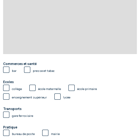
Commerces et santé
bar
presse et tabac
Ecoles
collège
école maternelle
école primaire
enseignement supérieur
lycée
Transports
gare ferroviaire
Pratique
bureau de poste
mairie