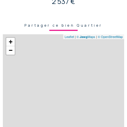
2 537 €
Partager ce bien Quartier
Leaflet
|
©
Maps
|
© OpenStreetMap
Jawg
+
−