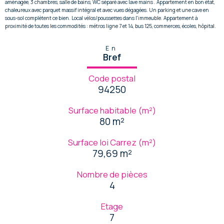
aménagée, 3 chambres, salle de bains, WC séparé avec lave mains . Appartement en bon état,
chaleureux avec parquet massif intégral et avec vues dégagées. Un parking et une cave en
sous-sol complètent ce bien. Local vélos/poussettes dans l'immeuble. Appartement à
proximité de toutes les commodités : métros ligne 7 et 14, bus 125, commerces, écoles, hôpital.
En
Bref
Code postal
94250
Surface habitable (m²)
80 m²
Surface loi Carrez (m²)
79,69 m²
Nombre de pièces
4
Etage
7