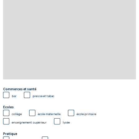
Commerces et santé
bar
presse et tabac
Ecoles
collège
école maternelle
école primaire
enseignement supérieur
lycée
Pratique