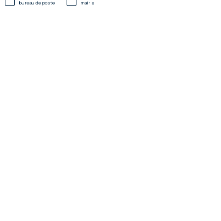
bureau de poste
mairie