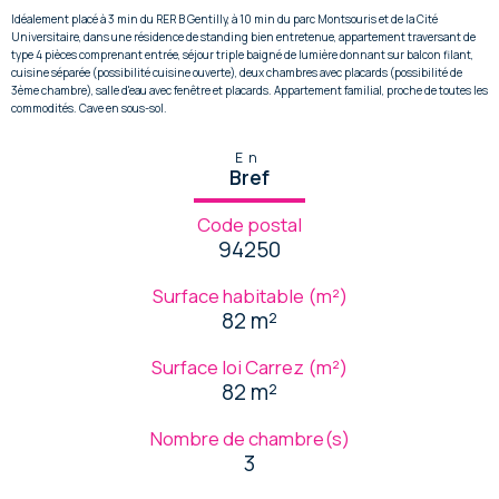
Idéalement placé à 3 min du RER B Gentilly, à 10 min du parc Montsouris et de la Cité
Universitaire, dans une résidence de standing bien entretenue, appartement traversant de
type 4 pièces comprenant entrée, séjour triple baigné de lumière donnant sur balcon filant,
cuisine séparée (possibilité cuisine ouverte), deux chambres avec placards (possibilité de
3ème chambre), salle d'eau avec fenêtre et placards. Appartement familial, proche de toutes les
commodités. Cave en sous-sol.
En
Bref
Code postal
94250
Surface habitable (m²)
82 m²
Surface loi Carrez (m²)
82 m²
Nombre de chambre(s)
3