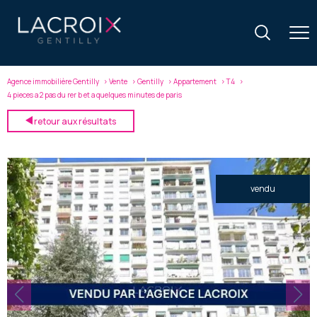
Agence immobilière Gentilly
Vente
Gentilly
Appartement
T4
4 pieces a 2 pas du rer b et a quelques minutes de paris
retour aux résultats
vendu