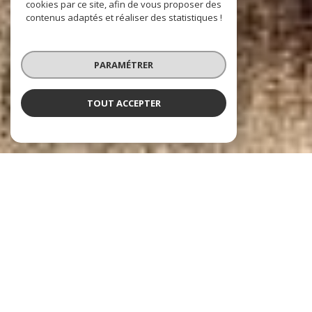
cookies par ce site, afin de vous proposer des
contenus adaptés et réaliser des statistiques !
PARAMÉTRER
TOUT ACCEPTER
LACROIX GENTILLY
VOTRE PARTENAIRE IMMOBILIER DEPUIS 1983
Depuis
1983,
l’
Agence Immobilière Lacroix
est une
référence
à
Gentilly
et dans les communes voisines. Forte de plus de
40 ans
d’expérience et
d’une équipe stable et engagée, elle accompagne propriétaires et
acquéreurs avec sérieux et proximité. Spécialisée dans la vente, l’achat,
la location et la gestion locative,
l’agence intervient à Gentilly
, Arcueil,