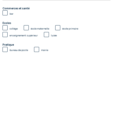
Commerces et santé
bar
Ecoles
collège
école maternelle
école primaire
enseignement supérieur
lycée
Pratique
bureau de poste
mairie