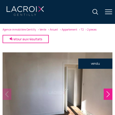
Agence immobilière Gentilly
Vente
Arcueil
Appartement
T2
2 pieces
retour aux résultats
vendu